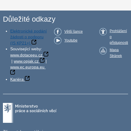
Důležité odkazy
Elektronické podání
Prohlášení
Větší šance
žádosti o podporu
o
Youtube
(IS KP21+)
přístupnosti
Související weby:
Mapa
www.dotaceeu.cz
Stránek
|
www.opjak.cz
|
www.ec.europa.eu
Kariéra