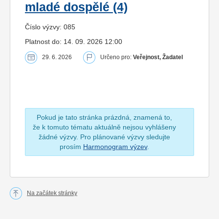
mladé dospělé (4)
Číslo výzvy: 085
Platnost do: 14. 09. 2026 12:00
29. 6. 2026
Určeno pro:
Veřejnost, Žadatel
Pokud je tato stránka prázdná, znamená to,
že k tomuto tématu aktuálně nejsou vyhlášeny
žádné výzvy. Pro plánované výzvy sledujte
prosím
Harmonogram výzev
.
Na začátek stránky