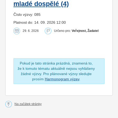
mladé dospělé (4)
Číslo výzvy: 085
Platnost do: 14. 09. 2026 12:00
29. 6. 2026
Určeno pro:
Veřejnost, Žadatel
Pokud je tato stránka prázdná, znamená to,
že k tomuto tématu aktuálně nejsou vyhlášeny
žádné výzvy. Pro plánované výzvy sledujte
prosím
Harmonogram výzev
.
Na začátek stránky