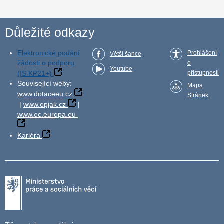
Důležité odkazy
Elektronické podání
Prohlášení
Větší šance
žádosti o podporu
o
Youtube
(IS KP21+)
přístupnosti
Související weby:
Mapa
www.dotaceeu.cz
Stránek
|
www.opjak.cz
|
www.ec.europa.eu
Kariéra