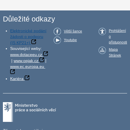
Důležité odkazy
Elektronické podání
Prohlášení
Větší šance
žádosti o podporu
o
Youtube
(IS KP21+)
přístupnosti
Související weby:
Mapa
www.dotaceeu.cz
Stránek
|
www.opjak.cz
|
www.ec.europa.eu
Kariéra