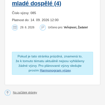
mladé dospělé (4)
Číslo výzvy: 085
Platnost do: 14. 09. 2026 12:00
29. 6. 2026
Určeno pro:
Veřejnost, Žadatel
Pokud je tato stránka prázdná, znamená to,
že k tomuto tématu aktuálně nejsou vyhlášeny
žádné výzvy. Pro plánované výzvy sledujte
prosím
Harmonogram výzev
.
Na začátek stránky