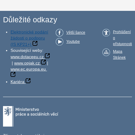
Důležité odkazy
Elektronické podání
Prohlášení
Větší šance
žádosti o podporu
o
Youtube
(IS KP21+)
přístupnosti
Související weby:
Mapa
www.dotaceeu.cz
Stránek
|
www.opjak.cz
|
www.ec.europa.eu
Kariéra