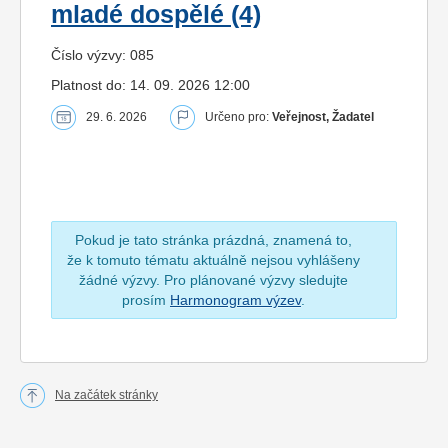
mladé dospělé (4)
Číslo výzvy: 085
Platnost do: 14. 09. 2026 12:00
29. 6. 2026
Určeno pro:
Veřejnost, Žadatel
Pokud je tato stránka prázdná, znamená to,
že k tomuto tématu aktuálně nejsou vyhlášeny
žádné výzvy. Pro plánované výzvy sledujte
prosím
Harmonogram výzev
.
Na začátek stránky