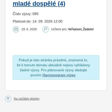
mladé dospělé (4)
Číslo výzvy: 085
Platnost do: 14. 09. 2026 12:00
29. 6. 2026
Určeno pro:
Veřejnost, Žadatel
Pokud je tato stránka prázdná, znamená to,
že k tomuto tématu aktuálně nejsou vyhlášeny
žádné výzvy. Pro plánované výzvy sledujte
prosím
Harmonogram výzev
.
Na začátek stránky