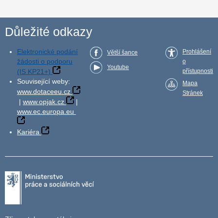
Důležité odkazy
Elektronické podání
Prohlášení
Větší šance
žádosti o podporu
o
Youtube
(IS KP21+)
přístupnosti
Související weby:
Mapa
www.dotaceeu.cz
Stránek
|
www.opjak.cz
|
www.ec.europa.eu
Kariéra