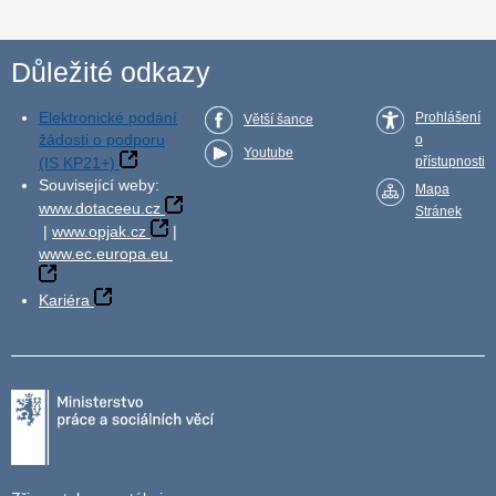
Důležité odkazy
Elektronické podání
Prohlášení
Větší šance
žádosti o podporu
o
Youtube
(IS KP21+)
přístupnosti
Související weby:
Mapa
www.dotaceeu.cz
Stránek
|
www.opjak.cz
|
www.ec.europa.eu
Kariéra