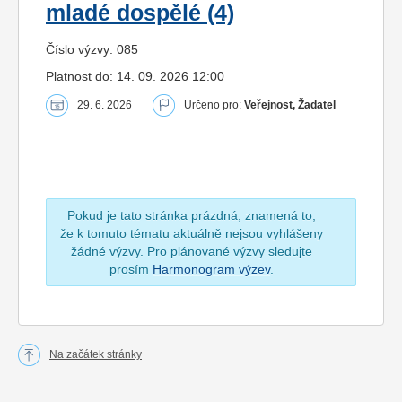
mladé dospělé (4)
Číslo výzvy: 085
Platnost do: 14. 09. 2026 12:00
29. 6. 2026
Určeno pro:
Veřejnost, Žadatel
Pokud je tato stránka prázdná, znamená to,
že k tomuto tématu aktuálně nejsou vyhlášeny
žádné výzvy. Pro plánované výzvy sledujte
prosím
Harmonogram výzev
.
Na začátek stránky