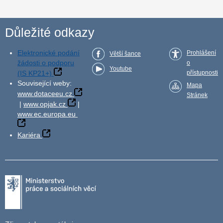
Důležité odkazy
Elektronické podání
Prohlášení
Větší šance
žádosti o podporu
o
Youtube
(IS KP21+)
přístupnosti
Související weby:
Mapa
www.dotaceeu.cz
Stránek
|
www.opjak.cz
|
www.ec.europa.eu
Kariéra