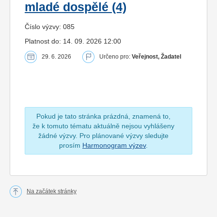
mladé dospělé (4)
Číslo výzvy: 085
Platnost do: 14. 09. 2026 12:00
29. 6. 2026
Určeno pro:
Veřejnost, Žadatel
Pokud je tato stránka prázdná, znamená to,
že k tomuto tématu aktuálně nejsou vyhlášeny
žádné výzvy. Pro plánované výzvy sledujte
prosím
Harmonogram výzev
.
Na začátek stránky