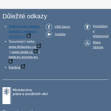
Důležité odkazy
Elektronické podání
Prohlášení
Větší šance
žádosti o podporu
o
Youtube
(IS KP21+)
přístupnosti
Související weby:
Mapa
www.dotaceeu.cz
Stránek
|
www.opjak.cz
|
www.ec.europa.eu
Kariéra