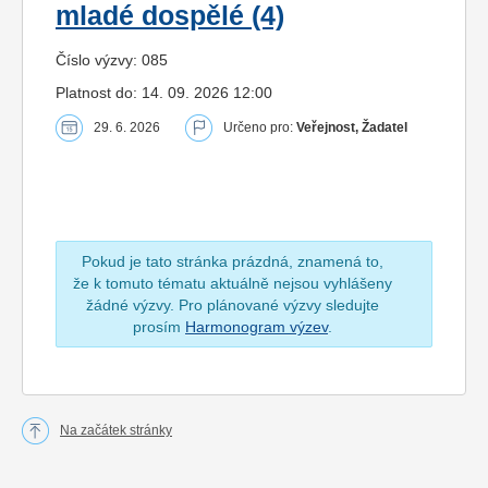
mladé dospělé (4)
Číslo výzvy: 085
Platnost do: 14. 09. 2026 12:00
29. 6. 2026
Určeno pro:
Veřejnost, Žadatel
Pokud je tato stránka prázdná, znamená to,
že k tomuto tématu aktuálně nejsou vyhlášeny
žádné výzvy. Pro plánované výzvy sledujte
prosím
Harmonogram výzev
.
Na začátek stránky