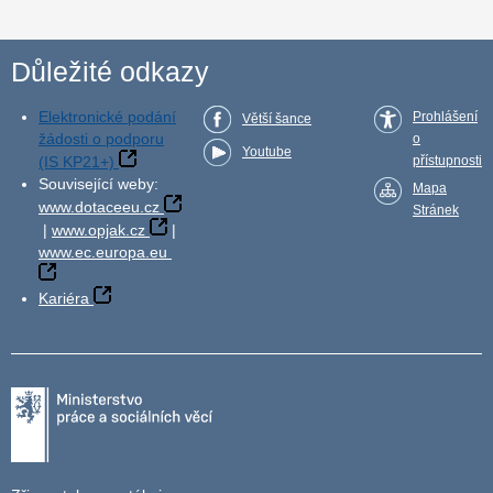
Důležité odkazy
Elektronické podání
Prohlášení
Větší šance
žádosti o podporu
o
Youtube
(IS KP21+)
přístupnosti
Související weby:
Mapa
www.dotaceeu.cz
Stránek
|
www.opjak.cz
|
www.ec.europa.eu
Kariéra