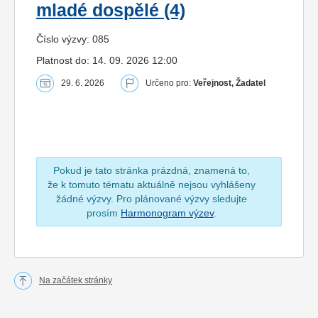
mladé dospělé (4)
Číslo výzvy: 085
Platnost do: 14. 09. 2026 12:00
29. 6. 2026
Určeno pro:
Veřejnost, Žadatel
Pokud je tato stránka prázdná, znamená to,
že k tomuto tématu aktuálně nejsou vyhlášeny
žádné výzvy. Pro plánované výzvy sledujte
prosím
Harmonogram výzev
.
Na začátek stránky