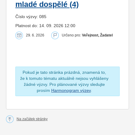
mladé dospělé (4)
Číslo výzvy: 085
Platnost do: 14. 09. 2026 12:00
29. 6. 2026
Určeno pro:
Veřejnost, Žadatel
Pokud je tato stránka prázdná, znamená to,
že k tomuto tématu aktuálně nejsou vyhlášeny
žádné výzvy. Pro plánované výzvy sledujte
prosím
Harmonogram výzev
.
Na začátek stránky