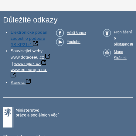
Důležité odkazy
Elektronické podání
Prohlášení
Větší šance
žádosti o podporu
o
Youtube
(IS KP21+)
přístupnosti
Související weby:
Mapa
www.dotaceeu.cz
Stránek
|
www.opjak.cz
|
www.ec.europa.eu
Kariéra