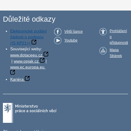
Důležité odkazy
Elektronické podání
Prohlášení
Větší šance
žádosti o podporu
o
Youtube
(IS KP21+)
přístupnosti
Související weby:
Mapa
www.dotaceeu.cz
Stránek
|
www.opjak.cz
|
www.ec.europa.eu
Kariéra