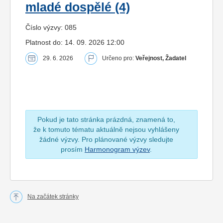
mladé dospělé (4)
Číslo výzvy: 085
Platnost do: 14. 09. 2026 12:00
29. 6. 2026
Určeno pro:
Veřejnost, Žadatel
Pokud je tato stránka prázdná, znamená to,
že k tomuto tématu aktuálně nejsou vyhlášeny
žádné výzvy. Pro plánované výzvy sledujte
prosím
Harmonogram výzev
.
Na začátek stránky