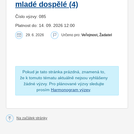
mladé dospělé (4)
Číslo výzvy: 085
Platnost do: 14. 09. 2026 12:00
29. 6. 2026
Určeno pro:
Veřejnost, Žadatel
Pokud je tato stránka prázdná, znamená to,
že k tomuto tématu aktuálně nejsou vyhlášeny
žádné výzvy. Pro plánované výzvy sledujte
prosím
Harmonogram výzev
.
Na začátek stránky