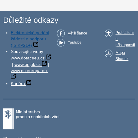
Důležité odkazy
Elektronické podání
Prohlášení
Větší šance
žádosti o podporu
o
Youtube
(IS KP21+)
přístupnosti
Související weby:
Mapa
www.dotaceeu.cz
Stránek
|
www.opjak.cz
|
www.ec.europa.eu
Kariéra