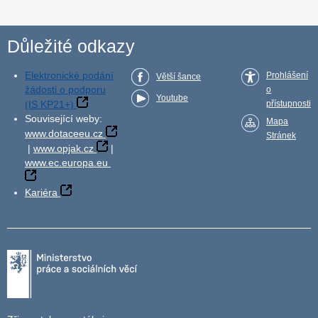
Důležité odkazy
Elektronické podání
Prohlášení
Větší šance
žádosti o podporu
o
Youtube
(IS KP21+)
přístupnosti
Související weby:
Mapa
www.dotaceeu.cz
Stránek
|
www.opjak.cz
|
www.ec.europa.eu
Kariéra