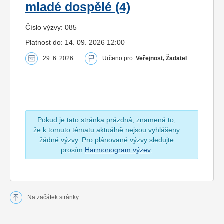
mladé dospělé (4)
Číslo výzvy: 085
Platnost do: 14. 09. 2026 12:00
29. 6. 2026
Určeno pro:
Veřejnost, Žadatel
Pokud je tato stránka prázdná, znamená to,
že k tomuto tématu aktuálně nejsou vyhlášeny
žádné výzvy. Pro plánované výzvy sledujte
prosím
Harmonogram výzev
.
Na začátek stránky