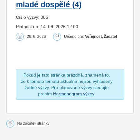
mladé dospělé (4)
Číslo výzvy: 085
Platnost do: 14. 09. 2026 12:00
29. 6. 2026
Určeno pro:
Veřejnost, Žadatel
Pokud je tato stránka prázdná, znamená to,
že k tomuto tématu aktuálně nejsou vyhlášeny
žádné výzvy. Pro plánované výzvy sledujte
prosím
Harmonogram výzev
.
Na začátek stránky