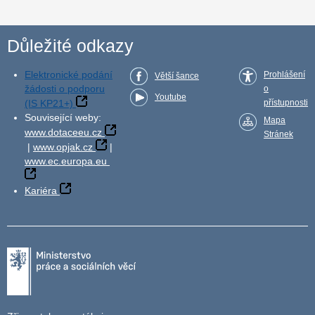
Důležité odkazy
Elektronické podání
Prohlášení
Větší šance
žádosti o podporu
o
Youtube
(IS KP21+)
přístupnosti
Související weby:
Mapa
www.dotaceeu.cz
Stránek
|
www.opjak.cz
|
www.ec.europa.eu
Kariéra