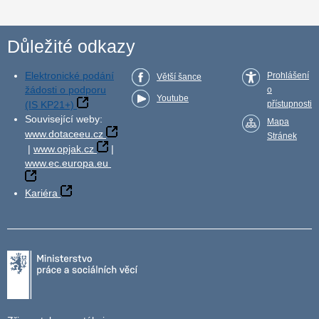
Důležité odkazy
Elektronické podání
Prohlášení
Větší šance
žádosti o podporu
o
Youtube
(IS KP21+)
přístupnosti
Související weby:
Mapa
www.dotaceeu.cz
Stránek
|
www.opjak.cz
|
www.ec.europa.eu
Kariéra