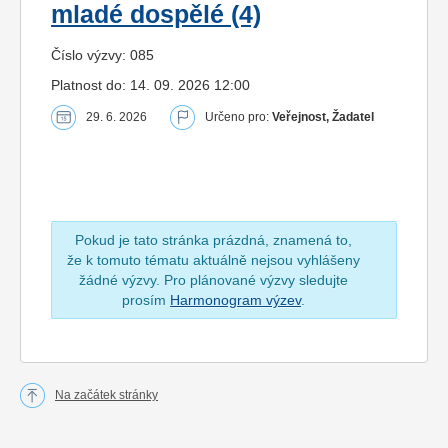
mladé dospělé (4)
Číslo výzvy: 085
Platnost do: 14. 09. 2026 12:00
29. 6. 2026
Určeno pro:
Veřejnost, Žadatel
Pokud je tato stránka prázdná, znamená to,
že k tomuto tématu aktuálně nejsou vyhlášeny
žádné výzvy. Pro plánované výzvy sledujte
prosím
Harmonogram výzev
.
Na začátek stránky