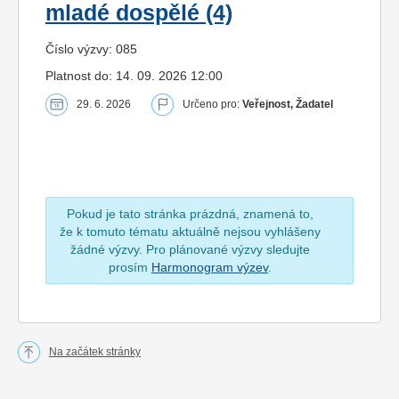
mladé dospělé (4)
Číslo výzvy: 085
Platnost do: 14. 09. 2026 12:00
29. 6. 2026
Určeno pro:
Veřejnost, Žadatel
Pokud je tato stránka prázdná, znamená to,
že k tomuto tématu aktuálně nejsou vyhlášeny
žádné výzvy. Pro plánované výzvy sledujte
prosím
Harmonogram výzev
.
Na začátek stránky