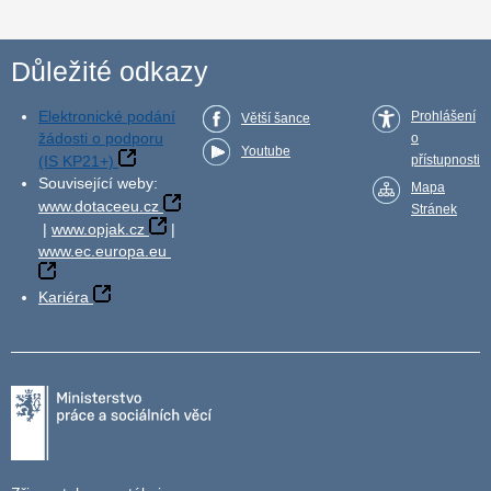
Důležité odkazy
Elektronické podání
Prohlášení
Větší šance
žádosti o podporu
o
Youtube
(IS KP21+)
přístupnosti
Související weby:
Mapa
www.dotaceeu.cz
Stránek
|
www.opjak.cz
|
www.ec.europa.eu
Kariéra