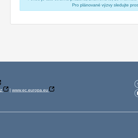
Pro plánované výzvy sledujte pr
z
|
www.ec.europa.eu