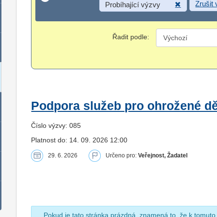
Zrušit
Probíhající výzvy
Řadit podle:
Podpora služeb pro ohrožené dět
Číslo výzvy: 085
Platnost do: 14. 09. 2026 12:00
29. 6. 2026
Určeno pro:
Veřejnost, Žadatel
Pokud je tato stránka prázdná, znamená to, že k tomuto