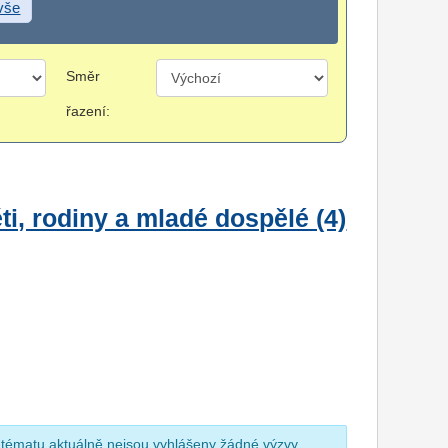
 vše
Směr
řazení:
i, rodiny a mladé dospělé (4)
 tématu aktuálně nejsou vyhlášeny žádné výzvy.