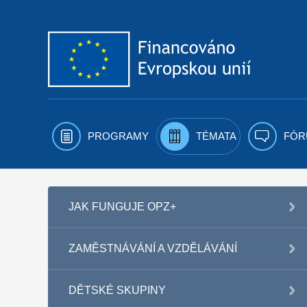
Přejít k obsahu
PROGRAMY
TÉMATA
FÓR
JAK FUNGUJE OPZ+
ZAMĚSTNÁVÁNÍ A VZDĚLÁVÁNÍ
DĚTSKÉ SKUPINY