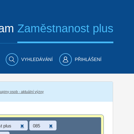
ram
Zaměstnanost plus
VYHLEDÁVÁNÍ
PŘIHLÁŠENÍ
piny osob - aktuální výzvy
t plus
085