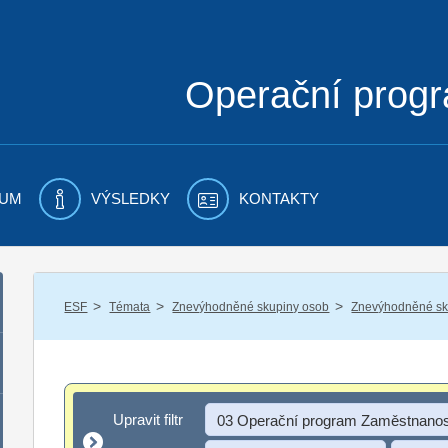
Operační prog
UM
VÝSLEDKY
KONTAKTY
/
/
/
ESF
Témata
Znevýhodněné skupiny osob
Znevýhodněné sku
Upravit filtr
Upravit filtr
03 Operační program Zaměstnanos