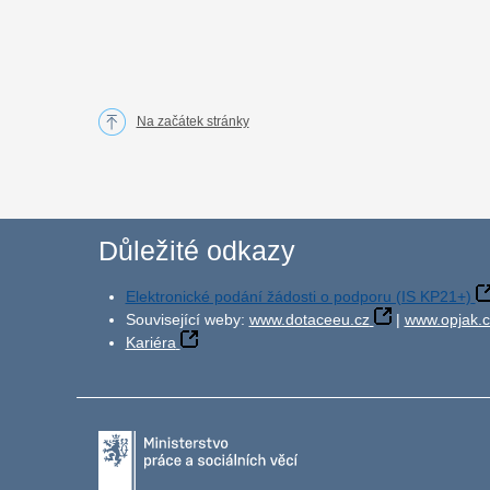
Na začátek stránky
Důležité odkazy
Elektronické podání žádosti o podporu (IS KP21+)
Související weby:
www.dotaceeu.cz
|
www.opjak.c
Kariéra