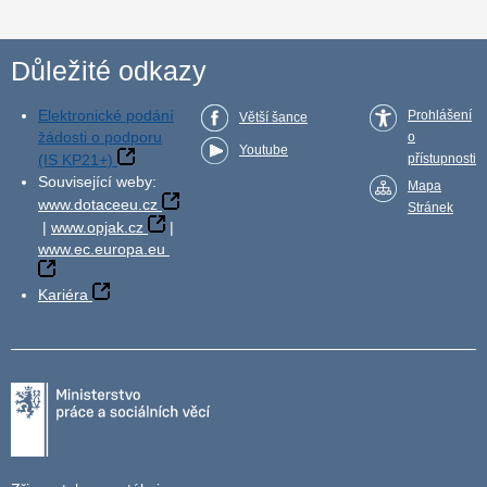
Důležité odkazy
Elektronické podání
Prohlášení
Větší šance
žádosti o podporu
o
Youtube
(IS KP21+)
přístupnosti
Související weby:
Mapa
www.dotaceeu.cz
Stránek
|
www.opjak.cz
|
www.ec.europa.eu
Kariéra