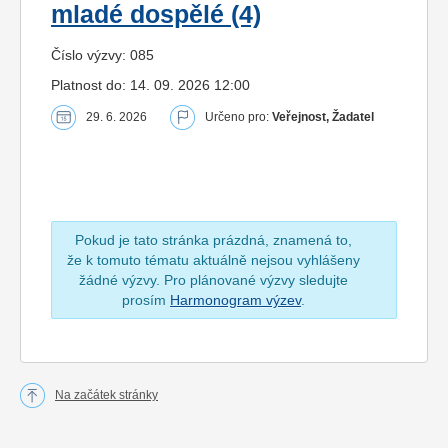
mladé dospělé (4)
Číslo výzvy: 085
Platnost do: 14. 09. 2026 12:00
29. 6. 2026
Určeno pro:
Veřejnost, Žadatel
Pokud je tato stránka prázdná, znamená to,
že k tomuto tématu aktuálně nejsou vyhlášeny
žádné výzvy. Pro plánované výzvy sledujte
prosím
Harmonogram výzev
.
Na začátek stránky