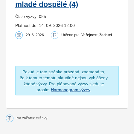
mladé dospělé (4)
Číslo výzvy: 085
Platnost do: 14. 09. 2026 12:00
29. 6. 2026
Určeno pro:
Veřejnost, Žadatel
Pokud je tato stránka prázdná, znamená to,
že k tomuto tématu aktuálně nejsou vyhlášeny
žádné výzvy. Pro plánované výzvy sledujte
prosím
Harmonogram výzev
.
Na začátek stránky