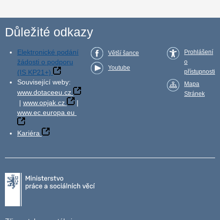
Důležité odkazy
Elektronické podání
Prohlášení
Větší šance
žádosti o podporu
o
Youtube
(IS KP21+)
přístupnosti
Související weby:
Mapa
www.dotaceeu.cz
Stránek
|
www.opjak.cz
|
www.ec.europa.eu
Kariéra