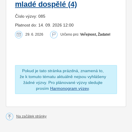
mladé dospělé (4)
Číslo výzvy: 085
Platnost do: 14. 09. 2026 12:00
29. 6. 2026
Určeno pro:
Veřejnost, Žadatel
Pokud je tato stránka prázdná, znamená to,
že k tomuto tématu aktuálně nejsou vyhlášeny
žádné výzvy. Pro plánované výzvy sledujte
prosím
Harmonogram výzev
.
Na začátek stránky