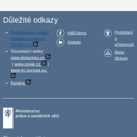
Důležité odkazy
Elektronické podání
Prohlášení
Větší šance
žádosti o podporu
o
Youtube
(IS KP21+)
přístupnosti
Související weby:
Mapa
www.dotaceeu.cz
Stránek
|
www.opjak.cz
|
www.ec.europa.eu
Kariéra