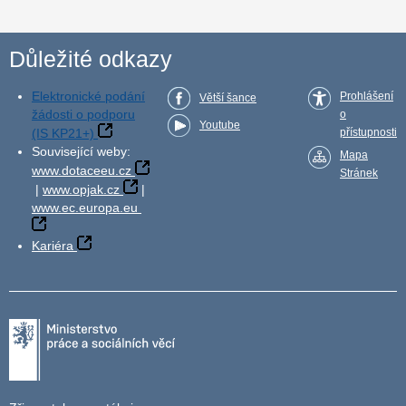
Důležité odkazy
Elektronické podání
Prohlášení
Větší šance
žádosti o podporu
o
Youtube
(IS KP21+)
přístupnosti
Související weby:
Mapa
www.dotaceeu.cz
Stránek
|
www.opjak.cz
|
www.ec.europa.eu
Kariéra