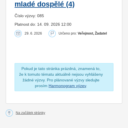
mladé dospělé (4)
Číslo výzvy: 085
Platnost do: 14. 09. 2026 12:00
29. 6. 2026
Určeno pro:
Veřejnost, Žadatel
Pokud je tato stránka prázdná, znamená to,
že k tomuto tématu aktuálně nejsou vyhlášeny
žádné výzvy. Pro plánované výzvy sledujte
prosím
Harmonogram výzev
.
Na začátek stránky