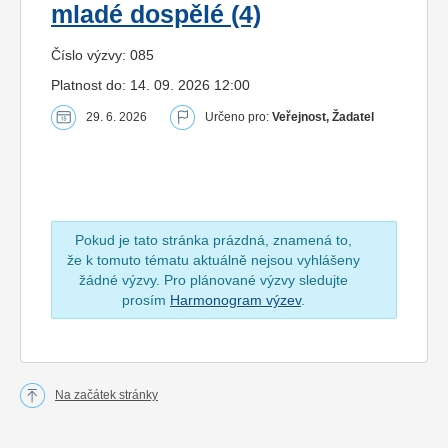
mladé dospělé (4)
Číslo výzvy: 085
Platnost do: 14. 09. 2026 12:00
29. 6. 2026
Určeno pro:
Veřejnost, Žadatel
Pokud je tato stránka prázdná, znamená to,
že k tomuto tématu aktuálně nejsou vyhlášeny
žádné výzvy. Pro plánované výzvy sledujte
prosím
Harmonogram výzev
.
Na začátek stránky