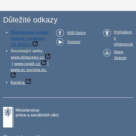
Důležité odkazy
Elektronické podání
Prohlášení
Větší šance
žádosti o podporu
o
Youtube
(IS KP21+)
přístupnosti
Související weby:
Mapa
www.dotaceeu.cz
Stránek
|
www.opjak.cz
|
www.ec.europa.eu
Kariéra