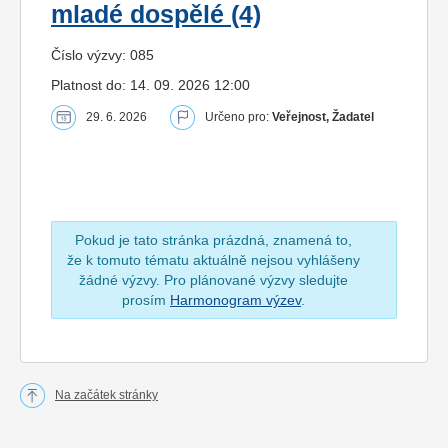
mladé dospělé (4)
Číslo výzvy: 085
Platnost do: 14. 09. 2026 12:00
29. 6. 2026
Určeno pro:
Veřejnost, Žadatel
Pokud je tato stránka prázdná, znamená to,
že k tomuto tématu aktuálně nejsou vyhlášeny
žádné výzvy. Pro plánované výzvy sledujte
prosím
Harmonogram výzev
.
Na začátek stránky