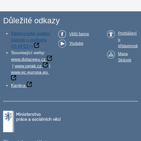
Důležité odkazy
Elektronické podání
Prohlášení
Větší šance
žádosti o podporu
o
Youtube
(IS KP21+)
přístupnosti
Související weby:
Mapa
www.dotaceeu.cz
Stránek
|
www.opjak.cz
|
www.ec.europa.eu
Kariéra