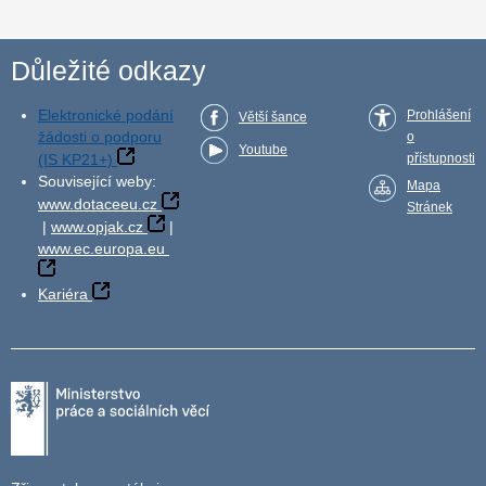
Důležité odkazy
Elektronické podání
Prohlášení
Větší šance
žádosti o podporu
o
Youtube
(IS KP21+)
přístupnosti
Související weby:
Mapa
www.dotaceeu.cz
Stránek
|
www.opjak.cz
|
www.ec.europa.eu
Kariéra