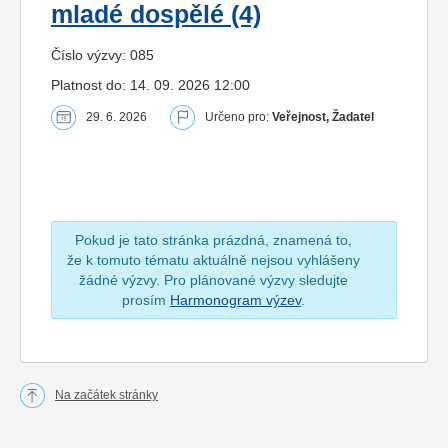
mladé dospělé (4)
Číslo výzvy: 085
Platnost do: 14. 09. 2026 12:00
29. 6. 2026
Určeno pro:
Veřejnost, Žadatel
Pokud je tato stránka prázdná, znamená to,
že k tomuto tématu aktuálně nejsou vyhlášeny
žádné výzvy. Pro plánované výzvy sledujte
prosím
Harmonogram výzev
.
Na začátek stránky