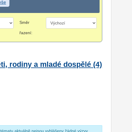
 vše
Směr
řazení:
i, rodiny a mladé dospělé (4)
 tématu aktuálně nejsou vyhlášeny žádné výzvy.