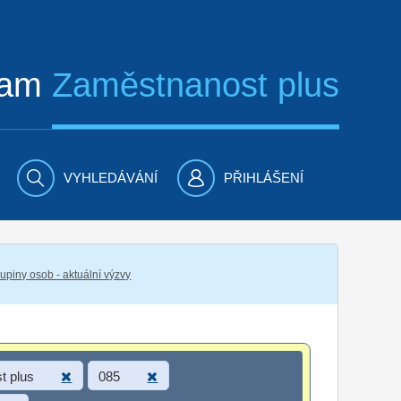
ram
Zaměstnanost plus
VYHLEDÁVÁNÍ
PŘIHLÁŠENÍ
piny osob - aktuální výzvy
t plus
085