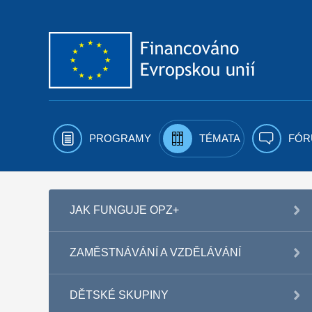
Přejít k obsahu
PROGRAMY
TÉMATA
FÓR
JAK FUNGUJE OPZ+
ZAMĚSTNÁVÁNÍ A VZDĚLÁVÁNÍ
DĚTSKÉ SKUPINY