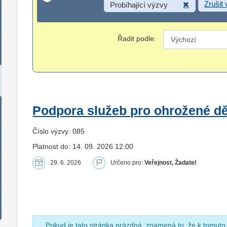
Zrušit
Probíhající výzvy
Řadit podle:
Podpora služeb pro ohrožené dět
Číslo výzvy: 085
Platnost do: 14. 09. 2026 12:00
29. 6. 2026
Určeno pro:
Veřejnost, Žadatel
Pokud je tato stránka prázdná, znamená to, že k tomuto