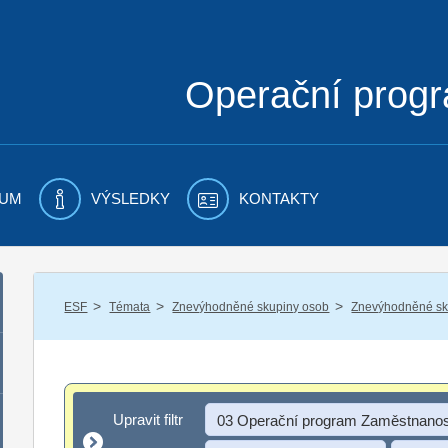
Operační prog
UM
VÝSLEDKY
KONTAKTY
/
/
/
ESF
Témata
Znevýhodněné skupiny osob
Znevýhodněné sku
Upravit filtr
Upravit filtr
03 Operační program Zaměstnanos