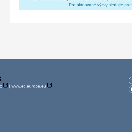
Pro plánované výzvy sledujte pr
z
|
www.ec.europa.eu