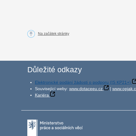
Na začátek stránky
Důležité odkazy
Elektronické podání žádosti o podporu (IS KP21+)
Související weby:
www.dotaceeu.cz
|
www.opjak.c
Kariéra