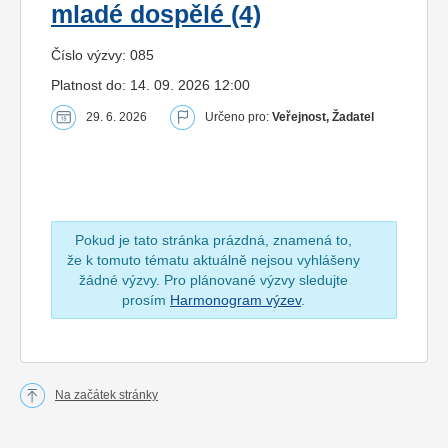
mladé dospělé (4)
Číslo výzvy: 085
Platnost do: 14. 09. 2026 12:00
29. 6. 2026
Určeno pro:
Veřejnost, Žadatel
Pokud je tato stránka prázdná, znamená to,
že k tomuto tématu aktuálně nejsou vyhlášeny
žádné výzvy. Pro plánované výzvy sledujte
prosím
Harmonogram výzev
.
Na začátek stránky