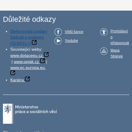
Důležité odkazy
Elektronické podání
Prohlášení
Větší šance
žádosti o podporu
o
Youtube
(IS KP21+)
přístupnosti
Související weby:
Mapa
www.dotaceeu.cz
Stránek
|
www.opjak.cz
|
www.ec.europa.eu
Kariéra