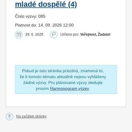
mladé dospělé (4)
Číslo výzvy: 085
Platnost do: 14. 09. 2026 12:00
29. 6. 2026
Určeno pro:
Veřejnost, Žadatel
Pokud je tato stránka prázdná, znamená to,
že k tomuto tématu aktuálně nejsou vyhlášeny
žádné výzvy. Pro plánované výzvy sledujte
prosím
Harmonogram výzev
.
Na začátek stránky