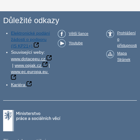
Důležité odkazy
Elektronické podání
Prohlášení
Větší šance
žádosti o podporu
o
Youtube
(IS KP21+)
přístupnosti
Související weby:
Mapa
www.dotaceeu.cz
Stránek
|
www.opjak.cz
|
www.ec.europa.eu
Kariéra