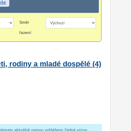
 vše
Směr
řazení:
i, rodiny a mladé dospělé (4)
 tématu aktuálně nejsou vyhlášeny žádné výzvy.