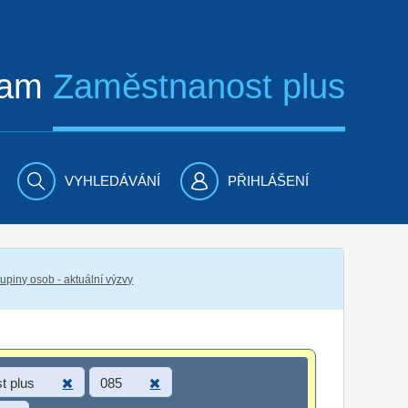
ram
Zaměstnanost plus
VYHLEDÁVÁNÍ
PŘIHLÁŠENÍ
piny osob - aktuální výzvy
t plus
085