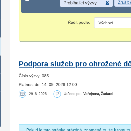
Zrušit
Probíhající výzvy
Řadit podle:
Podpora služeb pro ohrožené dět
Číslo výzvy: 085
Platnost do: 14. 09. 2026 12:00
29. 6. 2026
Určeno pro:
Veřejnost, Žadatel
Pokud je tato stránka prázdná, znamená to, že k tomuto