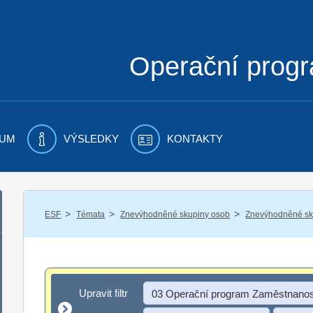
Operační prog
UM
VÝSLEDKY
KONTAKTY
/
/
/
ESF
Témata
Znevýhodněné skupiny osob
Znevýhodněné sku
Upravit filtr
Upravit filtr
03 Operační program Zaměstnanos