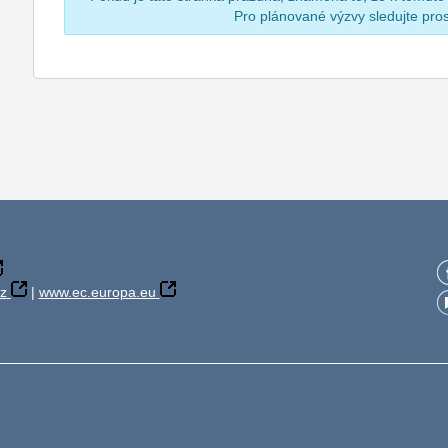
Pro plánované výzvy sledujte pr
z
|
www.ec.europa.eu