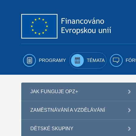
Přejít k obsahu
PROGRAMY
TÉMATA
FÓR
JAK FUNGUJE OPZ+
ZAMĚSTNÁVÁNÍ A VZDĚLÁVÁNÍ
DĚTSKÉ SKUPINY