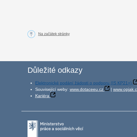
Na začátek stránky
Důležité odkazy
Elektronické podání žádosti o podporu (IS KP21+)
Související weby:
www.dotaceeu.cz
|
www.opjak.c
Kariéra