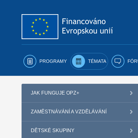
Přejít k obsahu
PROGRAMY
TÉMATA
FÓR
JAK FUNGUJE OPZ+
ZAMĚSTNÁVÁNÍ A VZDĚLÁVÁNÍ
DĚTSKÉ SKUPINY