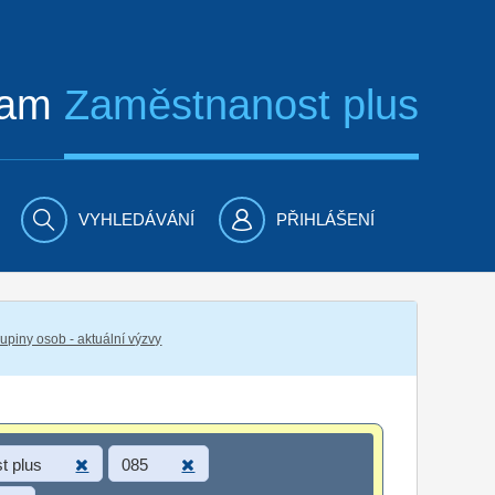
ram
Zaměstnanost plus
VYHLEDÁVÁNÍ
PŘIHLÁŠENÍ
piny osob - aktuální výzvy
t plus
085