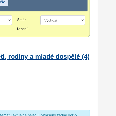
 vše
Směr
řazení:
i, rodiny a mladé dospělé (4)
 tématu aktuálně nejsou vyhlášeny žádné výzvy.