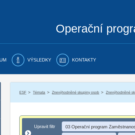
Operační prog
UM
VÝSLEDKY
KONTAKTY
/
/
/
ESF
Témata
Znevýhodněné skupiny osob
Znevýhodněné sku
Upravit filtr
Upravit filtr
03 Operační program Zaměstnanos