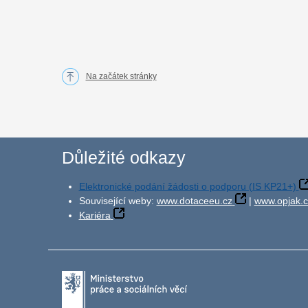
Na začátek stránky
Důležité odkazy
Elektronické podání žádosti o podporu (IS KP21+)
Související weby:
www.dotaceeu.cz
|
www.opjak.c
Kariéra