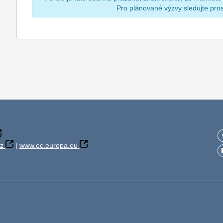
Pro plánované výzvy sledujte pr
z
|
www.ec.europa.eu