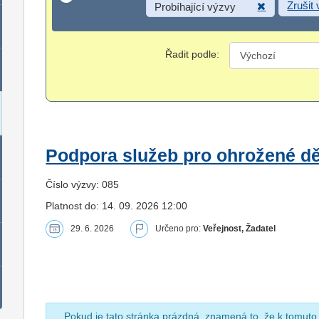
Zrušit
Probíhající výzvy
Řadit podle:
Podpora služeb pro ohrožené dět
Číslo výzvy: 085
Platnost do: 14. 09. 2026 12:00
29. 6. 2026
Určeno pro:
Veřejnost, Žadatel
Pokud je tato stránka prázdná, znamená to, že k tomuto