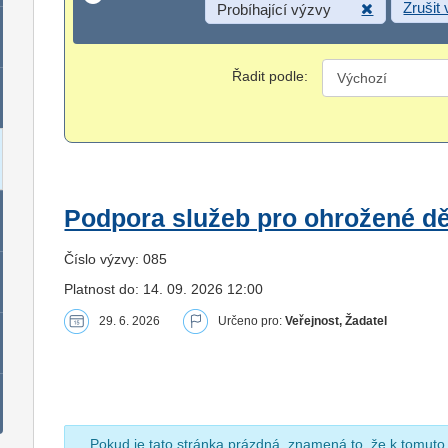
Zrušit
Probíhající výzvy
Řadit podle:
Podpora služeb pro ohrožené dět
Číslo výzvy: 085
Platnost do: 14. 09. 2026 12:00
29. 6. 2026
Určeno pro:
Veřejnost, Žadatel
Pokud je tato stránka prázdná, znamená to, že k tomuto