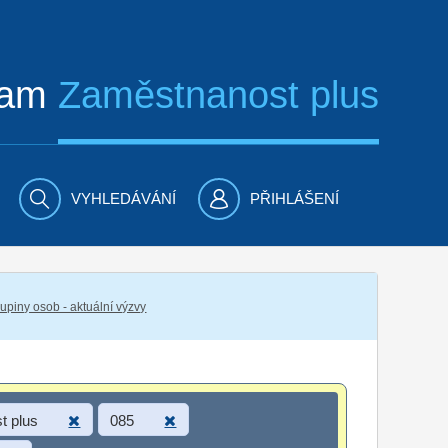
ram
Zaměstnanost plus
VYHLEDÁVÁNÍ
PŘIHLÁŠENÍ
piny osob - aktuální výzvy
t plus
085