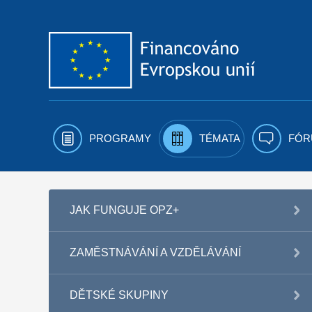
Přejít k obsahu
PROGRAMY
TÉMATA
FÓR
JAK FUNGUJE OPZ+
ZAMĚSTNÁVÁNÍ A VZDĚLÁVÁNÍ
DĚTSKÉ SKUPINY