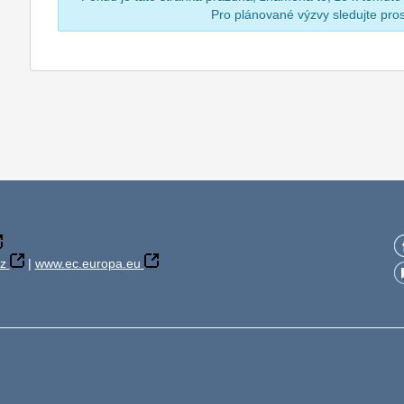
Pro plánované výzvy sledujte pr
z
|
www.ec.europa.eu