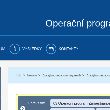
Operační prog
UM
VÝSLEDKY
KONTAKTY
/
/
/
ESF
Témata
Znevýhodněné skupiny osob
Znevýhodněné sku
Upravit filtr
Upravit filtr
03 Operační program Zaměstnanos