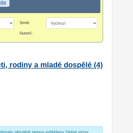
 vše
Směr
řazení:
i, rodiny a mladé dospělé (4)
 tématu aktuálně nejsou vyhlášeny žádné výzvy.