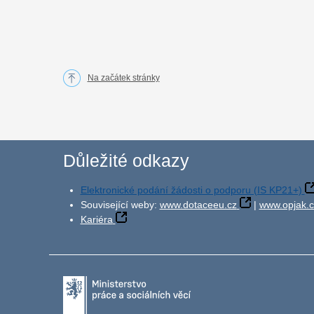
Na začátek stránky
Důležité odkazy
Elektronické podání žádosti o podporu (IS KP21+)
Související weby:
www.dotaceeu.cz
|
www.opjak.c
Kariéra