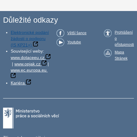
Důležité odkazy
Elektronické podání
Prohlášení
Větší šance
žádosti o podporu
o
Youtube
(IS KP21+)
přístupnosti
Související weby:
Mapa
www.dotaceeu.cz
Stránek
|
www.opjak.cz
|
www.ec.europa.eu
Kariéra