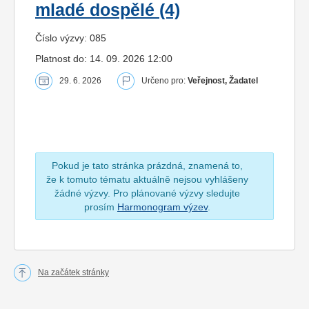
mladé dospělé (4)
Číslo výzvy: 085
Platnost do: 14. 09. 2026 12:00
29. 6. 2026
Určeno pro:
Veřejnost, Žadatel
Pokud je tato stránka prázdná, znamená to,
že k tomuto tématu aktuálně nejsou vyhlášeny
žádné výzvy. Pro plánované výzvy sledujte
prosím
Harmonogram výzev
.
Na začátek stránky