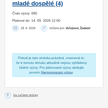
mladé dospělé (4)
Číslo výzvy: 085
Platnost do: 14. 09. 2026 12:00
29. 6. 2026
Určeno pro:
Veřejnost, Žadatel
Pokud je tato stránka prázdná, znamená to,
že k tomuto tématu aktuálně nejsou vyhlášeny
žádné výzvy. Pro plánované výzvy sledujte
prosím
Harmonogram výzev
.
Na začátek stránky