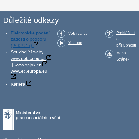
Důležité odkazy
Elektronické podání
Prohlášení
Větší šance
žádosti o podporu
o
Youtube
(IS KP21+)
přístupnosti
Související weby:
Mapa
www.dotaceeu.cz
Stránek
|
www.opjak.cz
|
www.ec.europa.eu
Kariéra