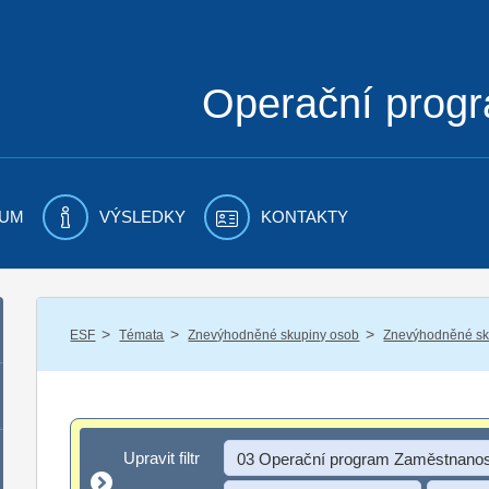
Operační prog
UM
VÝSLEDKY
KONTAKTY
/
/
/
ESF
Témata
Znevýhodněné skupiny osob
Znevýhodněné sku
Upravit filtr
Upravit filtr
03 Operační program Zaměstnanos