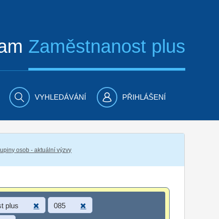
ram
Zaměstnanost plus
VYHLEDÁVÁNÍ
PŘIHLÁŠENÍ
piny osob - aktuální výzvy
t plus
085