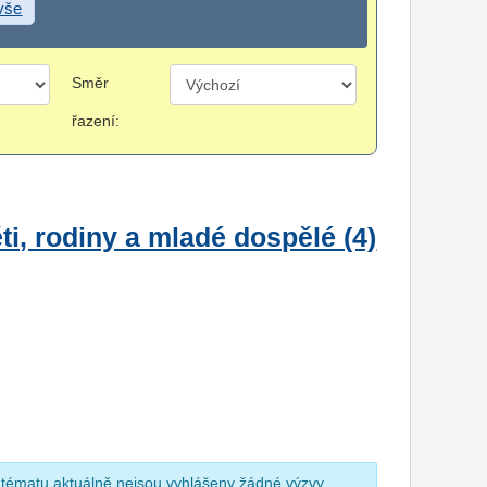
 vše
Směr
řazení:
i, rodiny a mladé dospělé (4)
 tématu aktuálně nejsou vyhlášeny žádné výzvy.