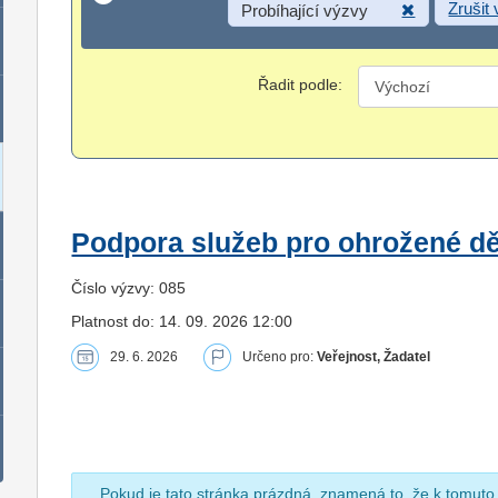
Zrušit
Probíhající výzvy
Řadit podle:
Podpora služeb pro ohrožené dět
Číslo výzvy: 085
Platnost do: 14. 09. 2026 12:00
29. 6. 2026
Určeno pro:
Veřejnost, Žadatel
Pokud je tato stránka prázdná, znamená to, že k tomuto