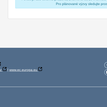
Pro plánované výzvy sledujte pr
z
|
www.ec.europa.eu