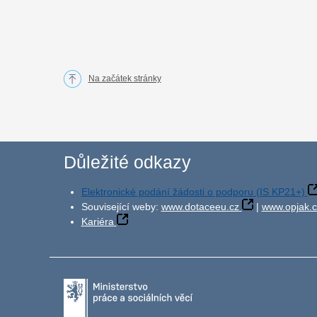
Na začátek stránky
Důležité odkazy
Elektronické podání žádosti o podporu (IS KP21+)
Související weby:
www.dotaceeu.cz
|
www.opjak.c
Kariéra