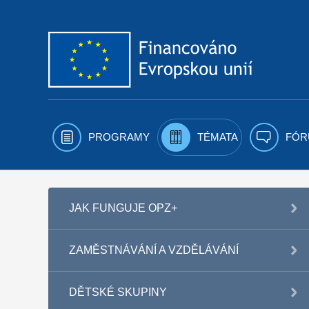
Přejít k obsahu
PROGRAMY
TÉMATA
FÓR
JAK FUNGUJE OPZ+
ZAMĚSTNÁVÁNÍ A VZDĚLÁVÁNÍ
DĚTSKÉ SKUPINY