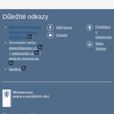
Důležité odkazy
Elektronické podání
Prohlášení
Větší šance
žádosti o podporu
o
Youtube
(IS KP21+)
přístupnosti
Související weby:
Mapa
www.dotaceeu.cz
Stránek
|
www.opjak.cz
|
www.ec.europa.eu
Kariéra