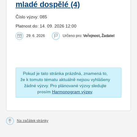
mladé dospělé (4)
Číslo výzvy: 085
Platnost do: 14. 09. 2026 12:00
29. 6. 2026
Určeno pro:
Veřejnost, Žadatel
Pokud je tato stránka prázdná, znamená to,
že k tomuto tématu aktuálně nejsou vyhlášeny
žádné výzvy. Pro plánované výzvy sledujte
prosím
Harmonogram výzev
.
Na začátek stránky