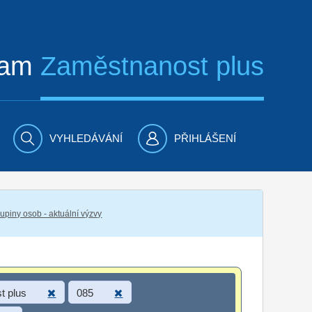
ram
Zaměstnanost plus
VYHLEDÁVÁNÍ
PŘIHLÁŠENÍ
piny osob - aktuální výzvy
t plus
085