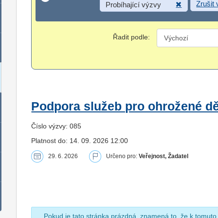
Zrušit
Probíhající výzvy
Řadit podle:
Podpora služeb pro ohrožené dět
Číslo výzvy: 085
Platnost do: 14. 09. 2026 12:00
29. 6. 2026
Určeno pro:
Veřejnost, Žadatel
Pokud je tato stránka prázdná, znamená to, že k tomuto