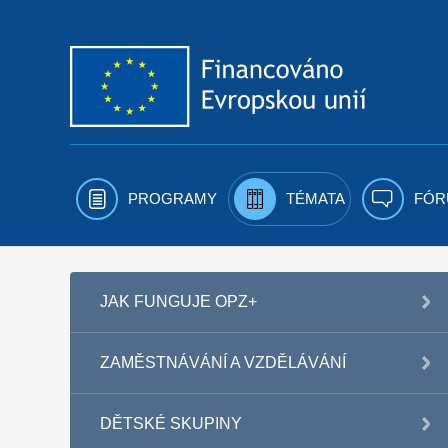
Přejít k obsahu
PROGRAMY
TÉMATA
FÓR
JAK FUNGUJE OPZ+
ZAMĚSTNÁVÁNÍ A VZDĚLÁVÁNÍ
DĚTSKÉ SKUPINY