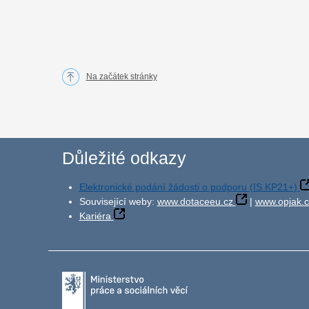
Na začátek stránky
Důležité odkazy
Elektronické podání žádosti o podporu (IS KP21+)
Související weby:
www.dotaceeu.cz
|
www.opjak.c
Kariéra