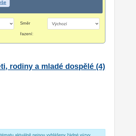
 vše
Směr
řazení:
i, rodiny a mladé dospělé (4)
 tématu aktuálně nejsou vyhlášeny žádné výzvy.