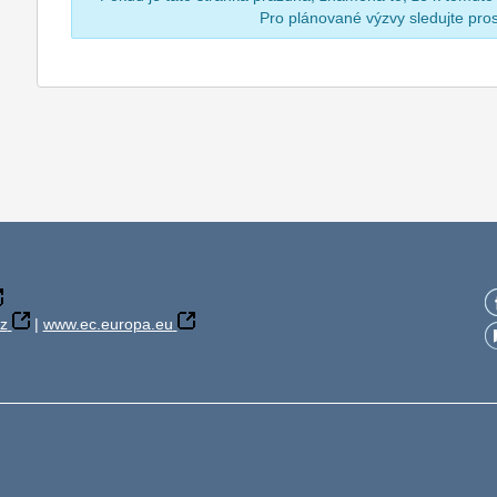
Pro plánované výzvy sledujte pr
z
|
www.ec.europa.eu