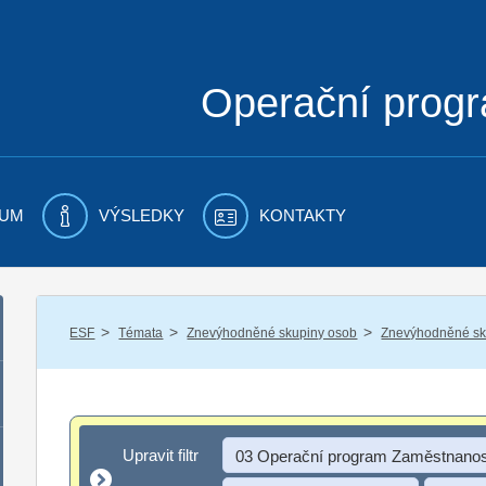
Operační prog
UM
VÝSLEDKY
KONTAKTY
/
/
/
ESF
Témata
Znevýhodněné skupiny osob
Znevýhodněné sku
Upravit filtr
Upravit filtr
03 Operační program Zaměstnanos