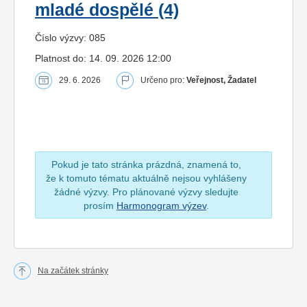
mladé dospělé (4)
Číslo výzvy: 085
Platnost do: 14. 09. 2026 12:00
29. 6. 2026
Určeno pro:
Veřejnost, Žadatel
Pokud je tato stránka prázdná, znamená to,
že k tomuto tématu aktuálně nejsou vyhlášeny
žádné výzvy. Pro plánované výzvy sledujte
prosím
Harmonogram výzev
.
Na začátek stránky