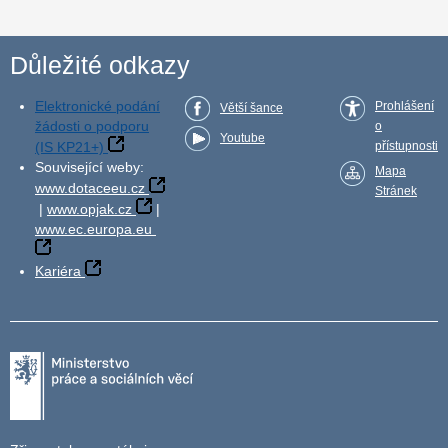
Důležité odkazy
Elektronické podání
Prohlášení
Větší šance
žádosti o podporu
o
Youtube
(IS KP21+)
přístupnosti
Související weby:
Mapa
www.dotaceeu.cz
Stránek
|
www.opjak.cz
|
www.ec.europa.eu
Kariéra