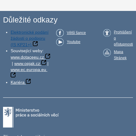
Důležité odkazy
Elektronické podání
Prohlášení
Větší šance
žádosti o podporu
o
Youtube
(IS KP21+)
přístupnosti
Související weby:
Mapa
www.dotaceeu.cz
Stránek
|
www.opjak.cz
|
www.ec.europa.eu
Kariéra