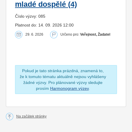
mladé dospělé (4)
Číslo výzvy: 085
Platnost do: 14. 09. 2026 12:00
29. 6. 2026
Určeno pro:
Veřejnost, Žadatel
Pokud je tato stránka prázdná, znamená to,
že k tomuto tématu aktuálně nejsou vyhlášeny
žádné výzvy. Pro plánované výzvy sledujte
prosím
Harmonogram výzev
.
Na začátek stránky