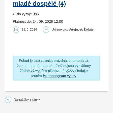
mladé dospělé (4)
Číslo výzvy: 085
Platnost do: 14. 09. 2026 12:00
29. 6. 2026
Určeno pro:
Veřejnost, Žadatel
Pokud je tato stránka prázdná, znamená to,
že k tomuto tématu aktuálně nejsou vyhlášeny
žádné výzvy. Pro plánované výzvy sledujte
prosím
Harmonogram výzev
.
Na začátek stránky