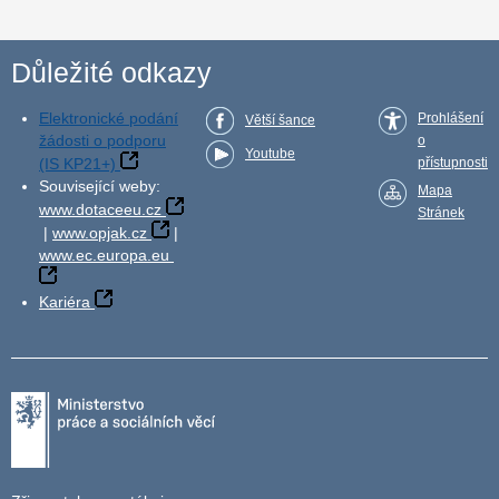
Důležité odkazy
Elektronické podání
Prohlášení
Větší šance
žádosti o podporu
o
Youtube
(IS KP21+)
přístupnosti
Související weby:
Mapa
www.dotaceeu.cz
Stránek
|
www.opjak.cz
|
www.ec.europa.eu
Kariéra