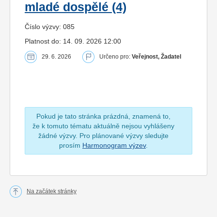
mladé dospělé (4)
Číslo výzvy: 085
Platnost do: 14. 09. 2026 12:00
29. 6. 2026
Určeno pro:
Veřejnost, Žadatel
Pokud je tato stránka prázdná, znamená to,
že k tomuto tématu aktuálně nejsou vyhlášeny
žádné výzvy. Pro plánované výzvy sledujte
prosím
Harmonogram výzev
.
Na začátek stránky