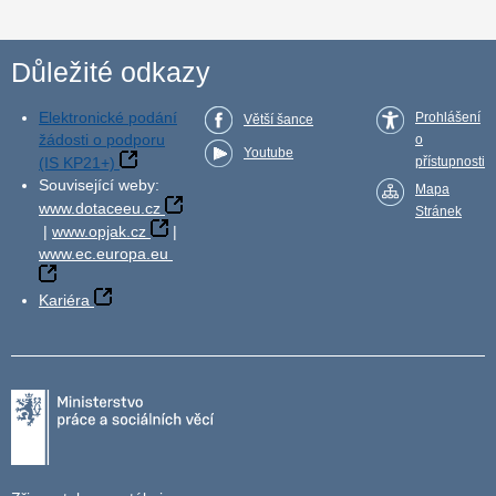
Důležité odkazy
Elektronické podání
Prohlášení
Větší šance
žádosti o podporu
o
Youtube
(IS KP21+)
přístupnosti
Související weby:
Mapa
www.dotaceeu.cz
Stránek
|
www.opjak.cz
|
www.ec.europa.eu
Kariéra