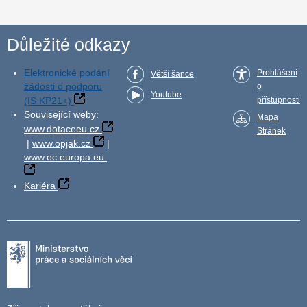
Důležité odkazy
Elektronické podání
Prohlášení
Větší šance
žádosti o podporu
o
Youtube
(IS KP21+)
přístupnosti
Související weby:
Mapa
www.dotaceeu.cz
Stránek
|
www.opjak.cz
|
www.ec.europa.eu
Kariéra