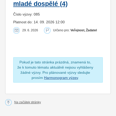
mladé dospělé (4)
Číslo výzvy: 085
Platnost do: 14. 09. 2026 12:00
29. 6. 2026
Určeno pro:
Veřejnost, Žadatel
Pokud je tato stránka prázdná, znamená to,
že k tomuto tématu aktuálně nejsou vyhlášeny
žádné výzvy. Pro plánované výzvy sledujte
prosím
Harmonogram výzev
.
Na začátek stránky