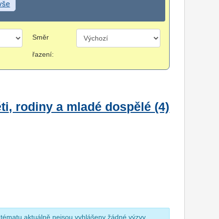
 vše
Směr
řazení:
i, rodiny a mladé dospělé (4)
 tématu aktuálně nejsou vyhlášeny žádné výzvy.