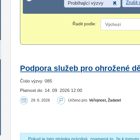
Zrušit
Probíhající výzvy
Řadit podle:
Podpora služeb pro ohrožené dět
Číslo výzvy: 085
Platnost do: 14. 09. 2026 12:00
29. 6. 2026
Určeno pro:
Veřejnost, Žadatel
Pokud je tato stránka prázdná, znamená to, že k tomuto