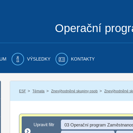
Operační prog
UM
VÝSLEDKY
KONTAKTY
/
/
/
ESF
Témata
Znevýhodněné skupiny osob
Znevýhodněné sku
Upravit filtr
Upravit filtr
03 Operační program Zaměstnanos