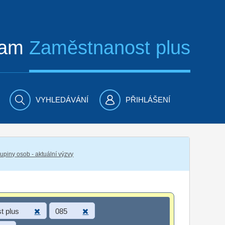
ram
Zaměstnanost plus
VYHLEDÁVÁNÍ
PŘIHLÁŠENÍ
piny osob - aktuální výzvy
t plus
085