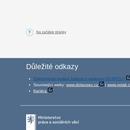
Na začátek stránky
Důležité odkazy
Elektronické podání žádosti o podporu (IS KP21+)
Související weby:
www.dotaceeu.cz
|
www.opjak.c
Kariéra