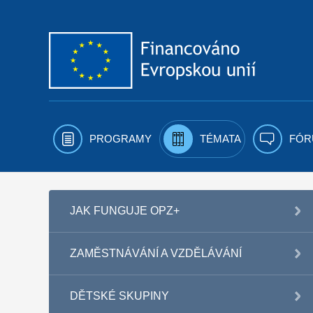
Přejít k obsahu
PROGRAMY
TÉMATA
FÓR
JAK FUNGUJE OPZ+
ZAMĚSTNÁVÁNÍ A VZDĚLÁVÁNÍ
DĚTSKÉ SKUPINY