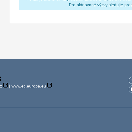
Pro plánované výzvy sledujte pr
z
|
www.ec.europa.eu