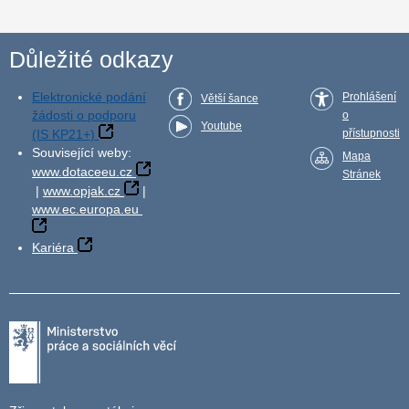
Důležité odkazy
Elektronické podání
Prohlášení
Větší šance
žádosti o podporu
o
Youtube
(IS KP21+)
přístupnosti
Související weby:
Mapa
www.dotaceeu.cz
Stránek
|
www.opjak.cz
|
www.ec.europa.eu
Kariéra