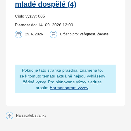
mladé dospělé (4)
Číslo výzvy: 085
Platnost do: 14. 09. 2026 12:00
29. 6. 2026
Určeno pro:
Veřejnost, Žadatel
Pokud je tato stránka prázdná, znamená to,
že k tomuto tématu aktuálně nejsou vyhlášeny
žádné výzvy. Pro plánované výzvy sledujte
prosím
Harmonogram výzev
.
Na začátek stránky