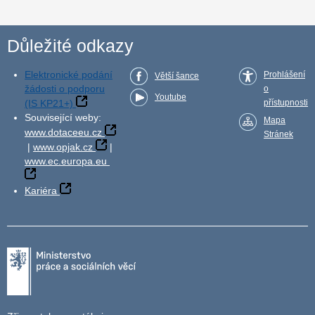
Důležité odkazy
Elektronické podání
Prohlášení
Větší šance
žádosti o podporu
o
Youtube
(IS KP21+)
přístupnosti
Související weby:
Mapa
www.dotaceeu.cz
Stránek
|
www.opjak.cz
|
www.ec.europa.eu
Kariéra