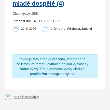
mladé dospělé (4)
Číslo výzvy: 085
Platnost do: 14. 09. 2026 12:00
29. 6. 2026
Určeno pro:
Veřejnost, Žadatel
Pokud je tato stránka prázdná, znamená to,
že k tomuto tématu aktuálně nejsou vyhlášeny
žádné výzvy. Pro plánované výzvy sledujte
prosím
Harmonogram výzev
.
Na začátek stránky