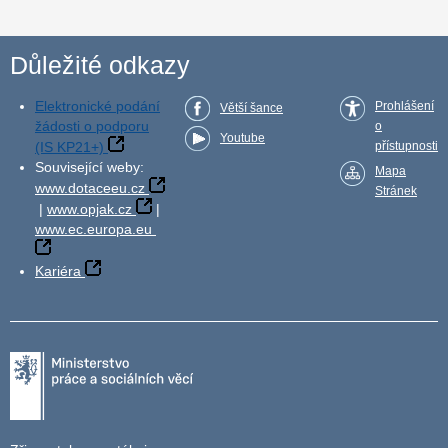
Důležité odkazy
Elektronické podání
Prohlášení
Větší šance
žádosti o podporu
o
Youtube
(IS KP21+)
přístupnosti
Související weby:
Mapa
www.dotaceeu.cz
Stránek
|
www.opjak.cz
|
www.ec.europa.eu
Kariéra