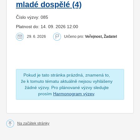
mladé dospělé (4)
Číslo výzvy: 085
Platnost do: 14. 09. 2026 12:00
29. 6. 2026
Určeno pro:
Veřejnost, Žadatel
Pokud je tato stránka prázdná, znamená to,
že k tomuto tématu aktuálně nejsou vyhlášeny
žádné výzvy. Pro plánované výzvy sledujte
prosím
Harmonogram výzev
.
Na začátek stránky