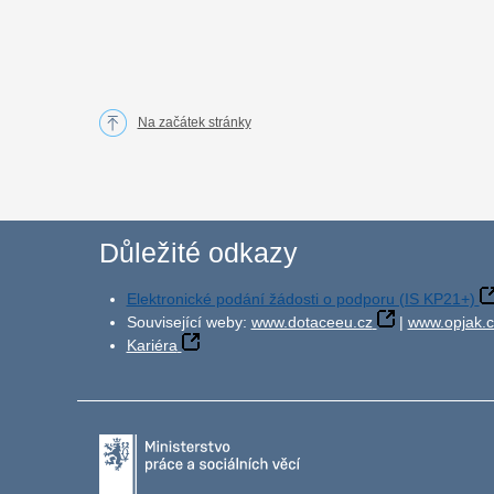
Na začátek stránky
Důležité odkazy
Elektronické podání žádosti o podporu (IS KP21+)
Související weby:
www.dotaceeu.cz
|
www.opjak.c
Kariéra