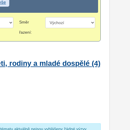
 vše
Směr
řazení:
i, rodiny a mladé dospělé (4)
 tématu aktuálně nejsou vyhlášeny žádné výzvy.