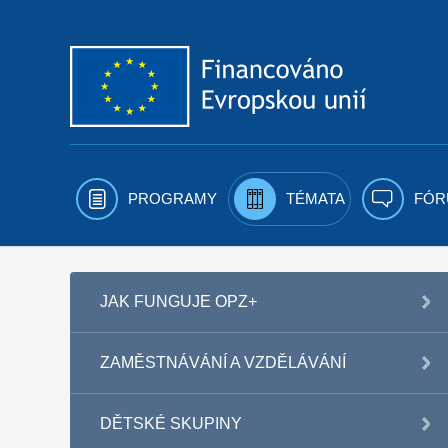
Přejít k obsahu
PROGRAMY
TÉMATA
FÓR
JAK FUNGUJE OPZ+
ZAMĚSTNÁVÁNÍ A VZDĚLÁVÁNÍ
DĚTSKÉ SKUPINY