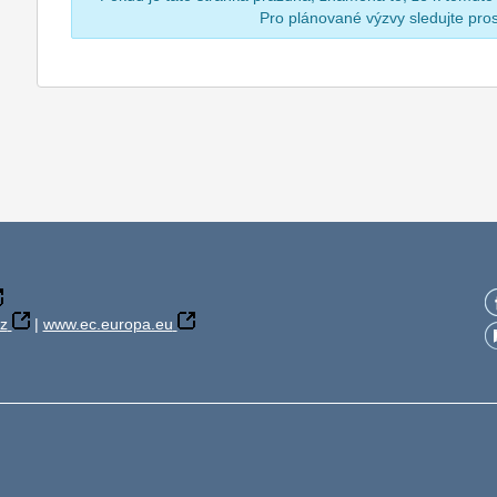
Pro plánované výzvy sledujte pr
z
|
www.ec.europa.eu