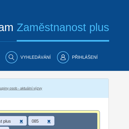
ram
Zaměstnanost plus
VYHLEDÁVÁNÍ
PŘIHLÁŠENÍ
piny osob - aktuální výzvy
t plus
085