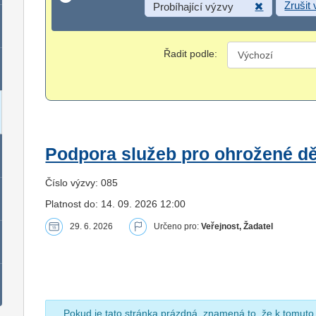
Zrušit
Probíhající výzvy
Řadit podle:
Podpora služeb pro ohrožené dět
Číslo výzvy: 085
Platnost do: 14. 09. 2026 12:00
29. 6. 2026
Určeno pro:
Veřejnost, Žadatel
Pokud je tato stránka prázdná, znamená to, že k tomuto