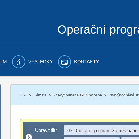
Operační prog
UM
VÝSLEDKY
KONTAKTY
/
/
/
ESF
Témata
Znevýhodněné skupiny osob
Znevýhodněné sku
Upravit filtr
Upravit filtr
03 Operační program Zaměstnanos