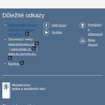
Důležité odkazy
Elektronické podání
Prohlášení
Větší šance
žádosti o podporu
o
Youtube
(IS KP21+)
přístupnosti
Související weby:
Mapa
www.dotaceeu.cz
Stránek
|
www.opjak.cz
|
www.ec.europa.eu
Kariéra