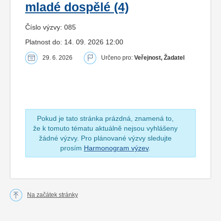
mladé dospělé (4)
Číslo výzvy: 085
Platnost do: 14. 09. 2026 12:00
29. 6. 2026
Určeno pro:
Veřejnost, Žadatel
Pokud je tato stránka prázdná, znamená to,
že k tomuto tématu aktuálně nejsou vyhlášeny
žádné výzvy. Pro plánované výzvy sledujte
prosím
Harmonogram výzev
.
Na začátek stránky