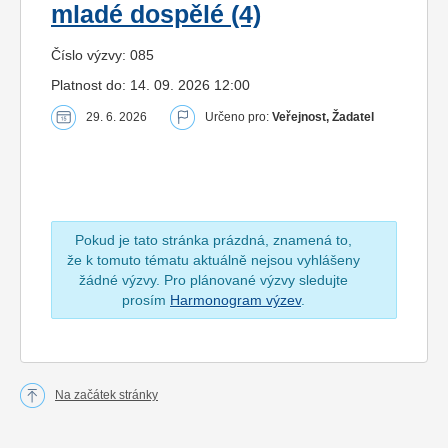
mladé dospělé (4)
Číslo výzvy: 085
Platnost do: 14. 09. 2026 12:00
29. 6. 2026
Určeno pro:
Veřejnost, Žadatel
Pokud je tato stránka prázdná, znamená to,
že k tomuto tématu aktuálně nejsou vyhlášeny
žádné výzvy. Pro plánované výzvy sledujte
prosím
Harmonogram výzev
.
Na začátek stránky