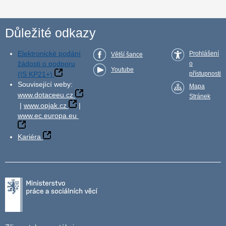
Důležité odkazy
Elektronické podání
Prohlášení
Větší šance
žádosti o podporu
o
Youtube
(IS KP21+)
přístupnosti
Související weby:
Mapa
www.dotaceeu.cz
Stránek
|
www.opjak.cz
|
www.ec.europa.eu
Kariéra