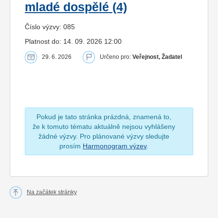
mladé dospělé (4)
Číslo výzvy: 085
Platnost do: 14. 09. 2026 12:00
29. 6. 2026
Určeno pro:
Veřejnost, Žadatel
Pokud je tato stránka prázdná, znamená to,
že k tomuto tématu aktuálně nejsou vyhlášeny
žádné výzvy. Pro plánované výzvy sledujte
prosím
Harmonogram výzev
.
Na začátek stránky