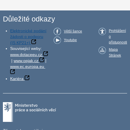
Důležité odkazy
Elektronické podání
Prohlášení
Větší šance
žádosti o podporu
o
Youtube
(IS KP21+)
přístupnosti
Související weby:
Mapa
www.dotaceeu.cz
Stránek
|
www.opjak.cz
|
www.ec.europa.eu
Kariéra