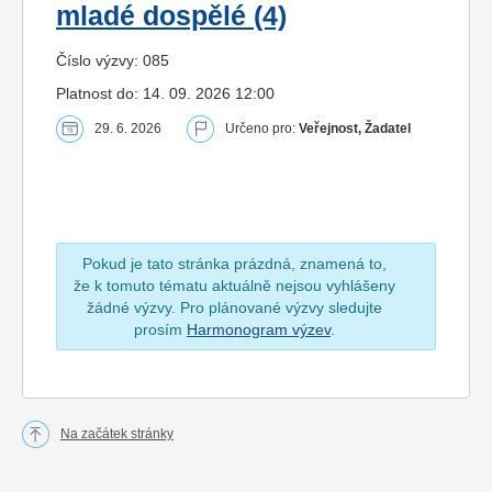
mladé dospělé (4)
Číslo výzvy: 085
Platnost do: 14. 09. 2026 12:00
29. 6. 2026
Určeno pro:
Veřejnost, Žadatel
Pokud je tato stránka prázdná, znamená to,
že k tomuto tématu aktuálně nejsou vyhlášeny
žádné výzvy. Pro plánované výzvy sledujte
prosím
Harmonogram výzev
.
Na začátek stránky