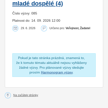
mladé dospělé (4)
Číslo výzvy: 085
Platnost do: 14. 09. 2026 12:00
29. 6. 2026
Určeno pro:
Veřejnost, Žadatel
Pokud je tato stránka prázdná, znamená to,
že k tomuto tématu aktuálně nejsou vyhlášeny
žádné výzvy. Pro plánované výzvy sledujte
prosím
Harmonogram výzev
.
Na začátek stránky