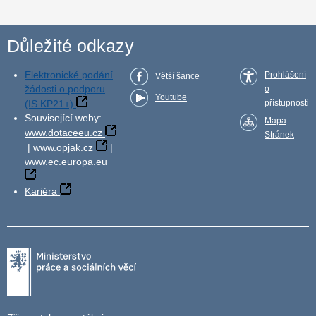
Důležité odkazy
Elektronické podání
Prohlášení
Větší šance
žádosti o podporu
o
Youtube
(IS KP21+)
přístupnosti
Související weby:
Mapa
www.dotaceeu.cz
Stránek
|
www.opjak.cz
|
www.ec.europa.eu
Kariéra